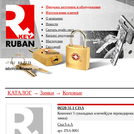
Продажа заготовок и оборудования
Изготовление ключей
О компании
Новости
Скачать прайс-лист
Каталог продукции
Мастерские
Глоссарий
Контакты
+7 932
111 77 71
info@rubankey.ru
КАТАЛОГ
→
Замки
→
Кодовые
06520-51-1 CISA
Комплект 5 сувальдных ключей(для перекодировк
замка)
Cisa S.p.A
арт. ZNA 0001