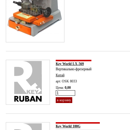
Key World LX-569
Вертикально-фрезерный
Китай
арт. OSK 8033
Цена:
0,00
в корзину
Key World 100G