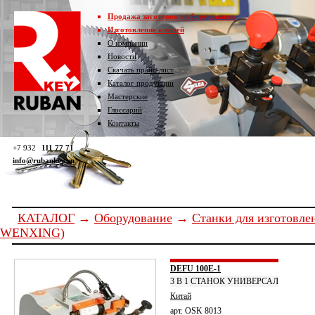
Продажа заготовок и оборудования
Изготовление ключей
О компании
Новости
Скачать прайс-лист
Каталог продукции
Мастерские
Глоссарий
Контакты
+7 932
111 77 71
info@rubankey.ru
КАТАЛОГ
→
Оборудование
→
Станки для изготовле
WENXING)
DEFU 100E-1
3 В 1 СТАНОК УНИВЕРСАЛ
Китай
арт. OSK 8013