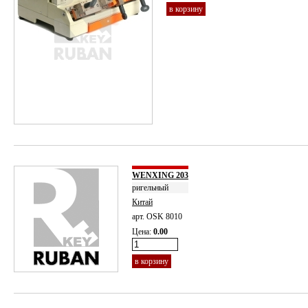
в корзину
WENXING 203
ригельный
Китай
арт. OSK 8010
Цена:
0.00
в корзину