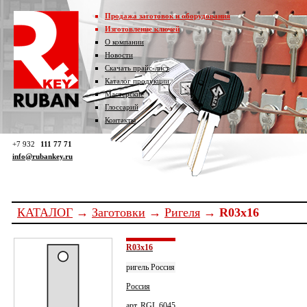
Продажа заготовок и оборудования
Изготовление ключей
О компании
Новости
Скачать прайс-лист
Каталог продукции
Мастерские
Глоссарий
Контакты
+7 932
111 77 71
info@rubankey.ru
КАТАЛОГ
→
Заготовки
→
Ригеля
→ R03x16
R03x16
ригель Россия
Россия
арт. RGL 6045