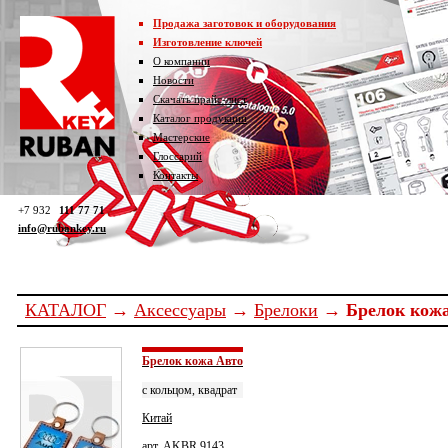
Продажа заготовок и оборудования
Изготовление ключей
О компании
Новости
Скачать прайс-лист
Каталог продукции
Мастерские
Глоссарий
Контакты
+7 932
111 77 71
info@rubankey.ru
КАТАЛОГ
→
Аксессуары
→
Брелоки
→ Брелок кожа
Брелок кожа Авто
с кольцом, квадрат
Китай
арт. AKBR 9143