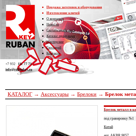
Продажа заготовок и оборудования
Изготовление ключей
О компании
Новости
Скачать прайс-лист
Каталог продукции
Мастерские
Глоссарий
Контакты
+7 932
111 77 71
info@rubankey.ru
КАТАЛОГ
→
Аксессуары
→
Брелоки
→ Брелок мета
Брелок металл в к
под гравировку №1
Китай
арт. AKBR 9057