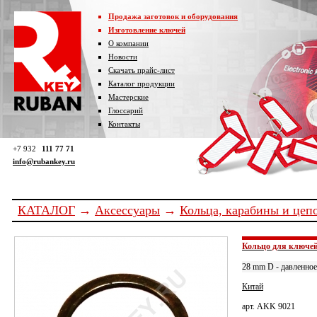
Продажа заготовок и оборудования
Изготовление ключей
О компании
Новости
Скачать прайс-лист
Каталог продукции
Мастерские
Глоссарий
Контакты
+7 932
111 77 71
info@rubankey.ru
КАТАЛОГ
→
Аксессуары
→
Кольца, карабины и цеп
Кольцо для ключей 
28 mm D - давленное
Китай
арт. AKK 9021