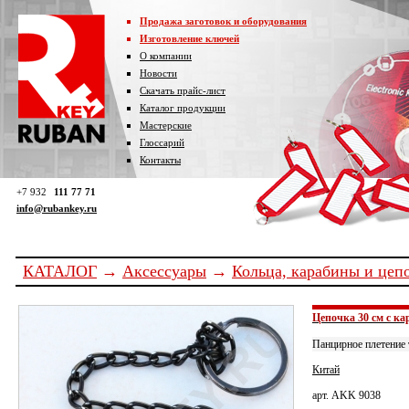
Продажа заготовок и оборудования
Изготовление ключей
О компании
Новости
Скачать прайс-лист
Каталог продукции
Мастерские
Глоссарий
Контакты
+7 932
111 77 71
info@rubankey.ru
КАТАЛОГ
→
Аксессуары
→
Кольца, карабины и цеп
Цепочка 30 см с ка
Панцирное плетение 
Китай
арт. AKK 9038