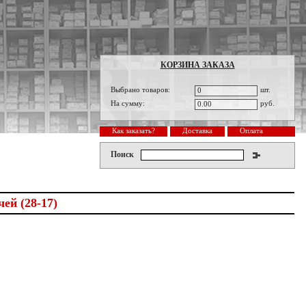
КОРЗИНА ЗАКАЗА
Выбрано товаров:
шт.
0
На сумму:
руб.
0.00
Как заказать?
Доставка
Оплата
Поиск
ей (28-17)