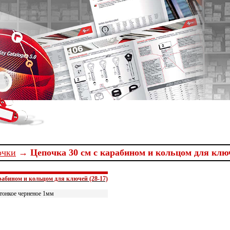
очки
→ Цепочка 30 см с карабином и кольцом для ключ
рабином и кольцом для ключей (28-17)
тонкое черненое 1мм