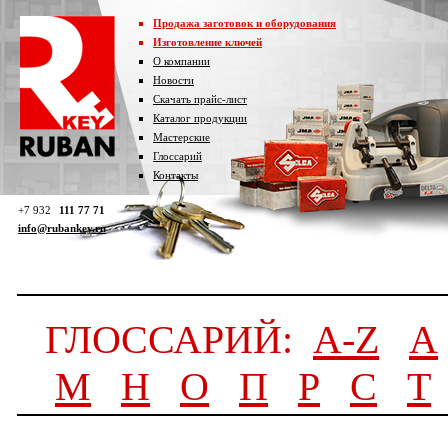
Продажа заготовок и оборудования
Изготовление ключей
О компании
Новости
Скачать прайс-лист
Каталог продукции
Мастерские
Глоссарий
Контакты
+7 932
111 77 71
info@rubankey.ru
ГЛОССАРИЙ:
A-Z
А
М
Н
О
П
Р
С
Т